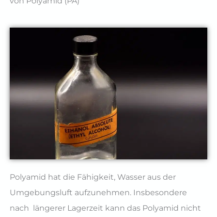
von Polyamid (PA)
Polyamid hat die Fähigkeit, Wasser aus der
Umgebungsluft aufzunehmen. Insbesondere
nach längerer Lagerzeit kann das Polyamid nicht