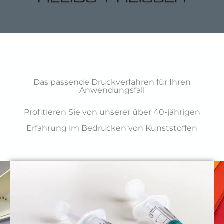
Das passende Druckverfahren für Ihren
Anwendungsfall
Profitieren Sie von unserer über 40-jährigen
Erfahrung im Bedrucken von Kunststoffen
P
N
r
e
e
x
v
t