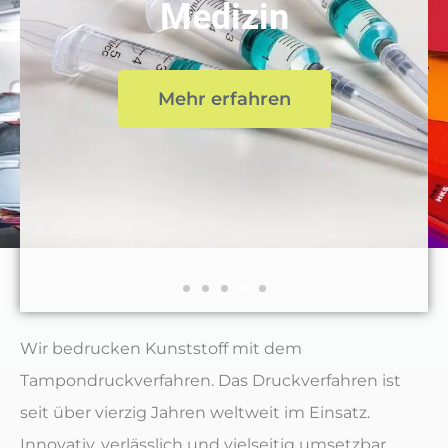
Mehrfarbdruck
i
s
o
l
u
i
Mehr erfahren
s
d
s
e
l
i
d
e
Wir bedrucken Kunststoff mit dem
Tampondruckverfahren. Das Druckverfahren ist
seit über vierzig Jahren weltweit im Einsatz.
Innovativ, verlässlich und vielseitig umsetzbar