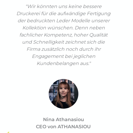
P
N
"Wir könnten uns keine bessere
Druckerei für die aufwändige Fertigung
r
e
der bedruckten Leder Modelle unserer
e
x
Kollektion wünschen. Denn neben
v
t
fachlicher Kompetenz, hoher Qualität
und Schnelligkeit zeichnet sich die
i
Firma zusätzlich noch durch ihr
o
Engagement bei jeglichen
u
Kundenbelangen aus."
s
Nina Athanasiou
CEO von ATHANASIOU